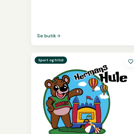
Se butik
Se
Hermans Hule
Sport og fritid