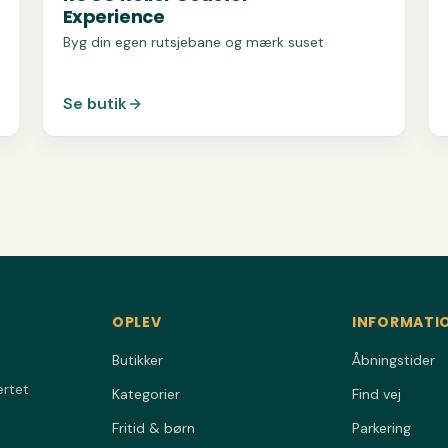
Experience
Byg din egen rutsjebane og mærk suset
Se butik
OPLEV
INFORMATI
Butikker
Åbningstider
ertet
Kategorier
Find vej
Fritid & børn
Parkering