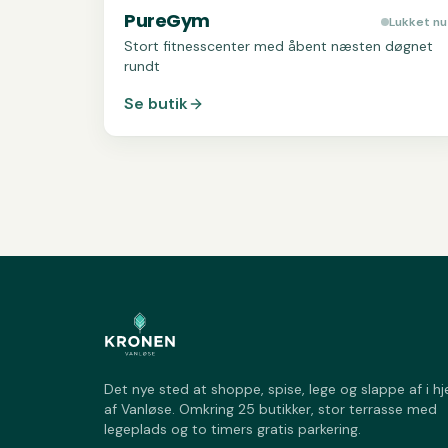
PureGym
Lukket nu
Stort fitnesscenter med åbent næsten døgnet
rundt
Se butik
Det nye sted at shoppe, spise, lege og slappe af i hj
af Vanløse. Omkring 25 butikker, stor terrasse med
legeplads og to timers gratis parkering.