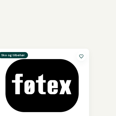
e
Føtex
Sko og tilbehør