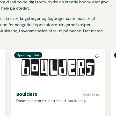
m du vil holde dig i form, dyrke en kreativ hobby eller give
t hele på stedet.
ler, krimier, kogebøger og fagbøger samt masser af
tund før sengetid. I sportsforretningerne hjælper
å skiferie, i svømmehallen eller ud på banen. Det meste
Se
Boulders
S
Sport og fritid
Boulders
Lukket nu
Danmarks største klatrehal til bouldering