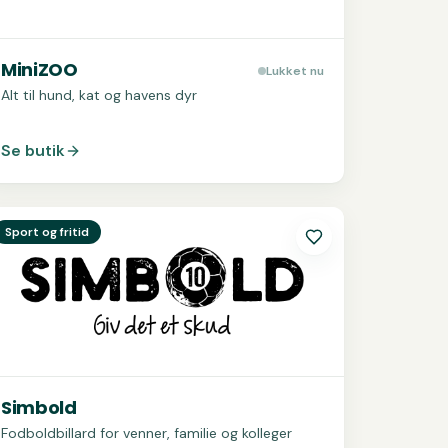
MiniZOO
Lukket nu
Alt til hund, kat og havens dyr
Se butik
e
Simbold
Sport og fritid
Simbold
Fodboldbillard for venner, familie og kolleger