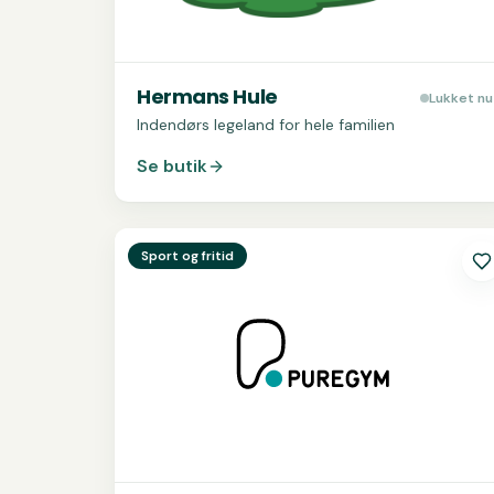
Hermans Hule
Lukket nu
Indendørs legeland for hele familien
Se butik
Se
PureGym
Sport og fritid