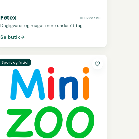
Føtex
Lukket nu
Dagligvarer og meget mere under ét tag
Se butik
e
MiniZOO
Sport og fritid