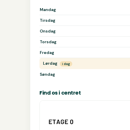
Åbningstider for Bog & idé
Mandag
Tirsdag
Onsdag
Torsdag
Fredag
Lørdag
i dag
Søndag
Find os i centret