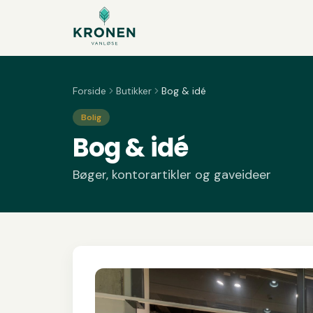
Spring til indhold
Forside
Butikker
Bog & idé
Bolig
Bog & idé
Bøger, kontorartikler og gaveideer