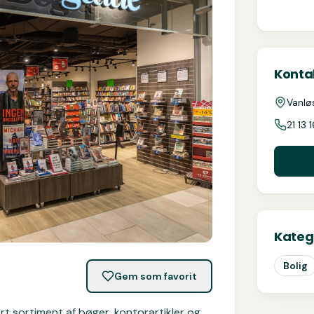
Kontak
Vanlø
21 13 
Kateg
Bolig
Gem som favorit
rt sortiment af bøger, kontorartikler og