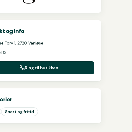
t og info
se Torv 1, 2720 Vanløse
16 13
Ring til butikken
orier
Sport og fritid