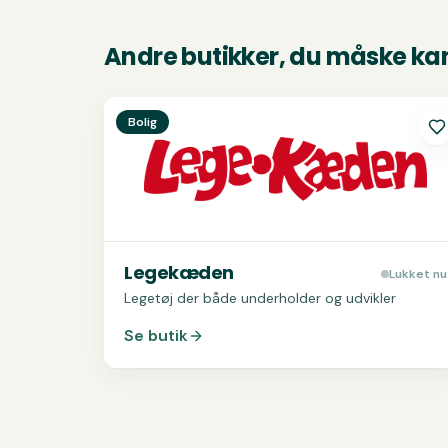
Andre butikker, du måske kan
Se
Legekæden
Bolig
Legekæden
Lukket nu
Legetøj der både underholder og udvikler
Se butik