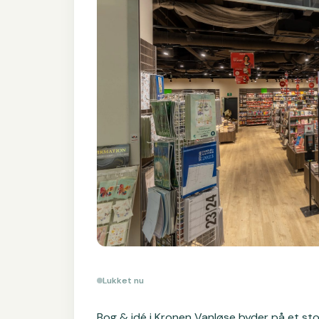
Lukket nu
Bog & idé i Kronen Vanløse byder på et sto