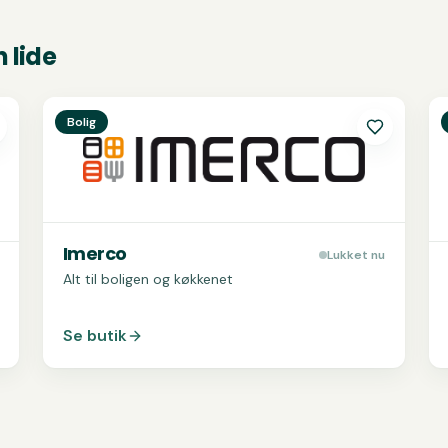
 lide
Se
Imerco
S
Bolig
Imerco
Lukket nu
Alt til boligen og køkkenet
Se butik