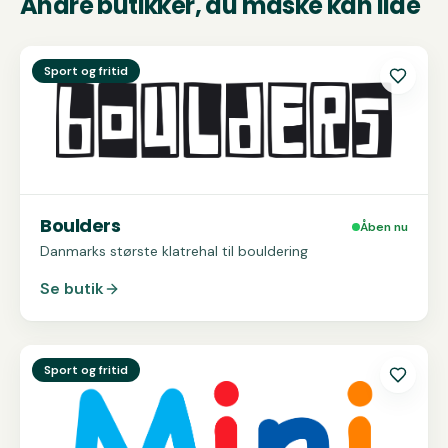
Andre butikker, du måske kan lide
Se
Boulders
Sport og fritid
Boulders
Åben nu
Danmarks største klatrehal til bouldering
Se butik
Se
MiniZOO
Sport og fritid