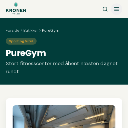
Spring til indhold
Forside
Butikker
PureGym
Sport og fritid
PureGym
Stort fitnesscenter med åbent næsten døgnet
rundt