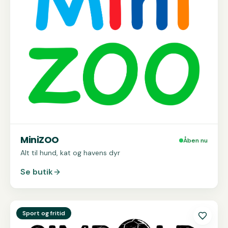
MiniZOO
Åben nu
Alt til hund, kat og havens dyr
Se butik
Se
Simbold
Sport og fritid