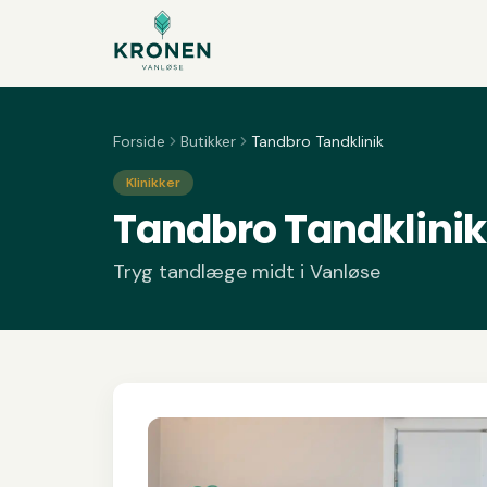
Spring til indhold
Forside
Butikker
Tandbro Tandklinik
Klinikker
Tandbro Tandklinik
Tryg tandlæge midt i Vanløse