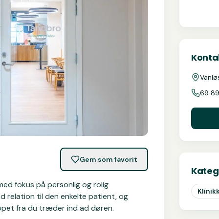
Kontak
Vanlø
69 89
Gem som favorit
Kateg
med fokus på personlig og rolig
Klinik
 relation til den enkelte patient, og
appet fra du træder ind ad døren.