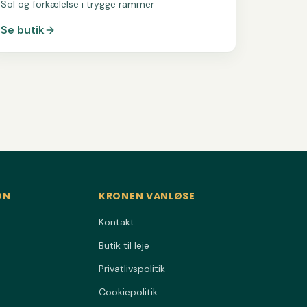
Sol og forkælelse i trygge rammer
Se butik
ON
KRONEN VANLØSE
Kontakt
Butik til leje
Privatlivspolitik
Cookiepolitik