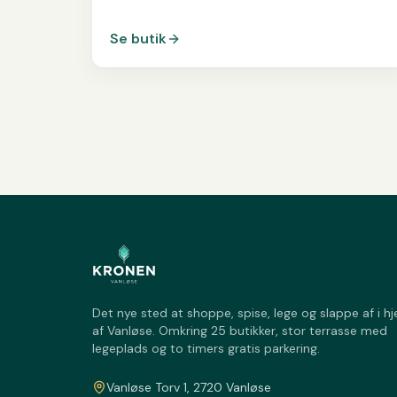
Se butik
Det nye sted at shoppe, spise, lege og slappe af i hj
af Vanløse. Omkring 25 butikker, stor terrasse med
legeplads og to timers gratis parkering.
Vanløse Torv 1, 2720 Vanløse