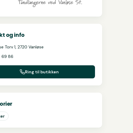
t og info
se Torv 1, 2720 Vanløse
 69 86
Ring til butikken
orier
ker