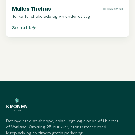
Mulles Thehus
Lukket nu
Te, kaffe, chokolade og vin under ét tag
Se butik
Det nye sted at shoppe, spise, lege og slappe af i hjertet
af Vanløse. Omkring 25 butikker, stor terrasse med
legeplads og to timers gratis parkering.