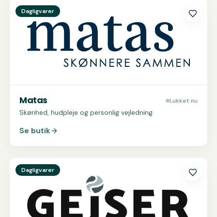
Se
Matas
Dagligvarer
Matas
Lukket nu
Skønhed, hudpleje og personlig vejledning
Se butik
Se
GEjSER
Dagligvarer