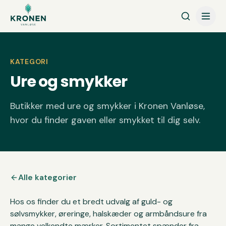
Spring til indhold
KATEGORI
Ure og smykker
Butikker med ure og smykker i Kronen Vanløse,
hvor du finder gaven eller smykket til dig selv.
Alle kategorier
Hos os finder du et bredt udvalg af guld- og
sølvsmykker, øreringe, halskæder og armbåndsure fra
mange velkendte mærker. Sortimentet spænder fra