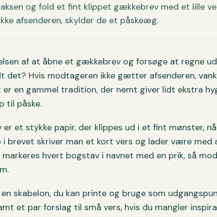
 saksen og fold et fint klippet gækkebrev med et lille v
kke afsenderen, skylder de et påskeæg.
elsen af at åbne et gækkebrev og forsøge at regne ud
t det? Hvis modtageren ikke gætter afsenderen, vank
er en gammel tradition, der nemt giver lidt ekstra h
til påske.
er et stykke papir, der klippes ud i et fint mønster, nå
i brevet skriver man et kort vers og lader være med a
t markeres hvert bogstav i navnet med en prik, så mo
em.
t en skabelon, du kan printe og bruge som udgangspun
mt et par forslag til små vers, hvis du mangler inspira