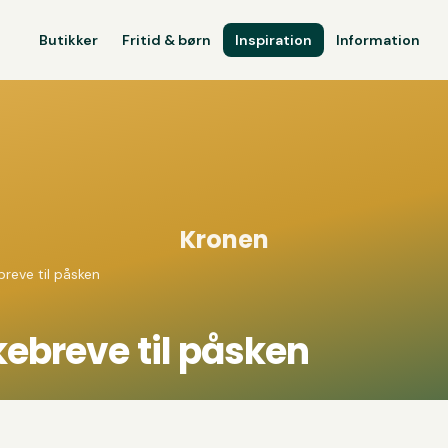
Butikker
Fritid & børn
Inspiration
Information
Kronen
reve til påsken
ebreve til påsken