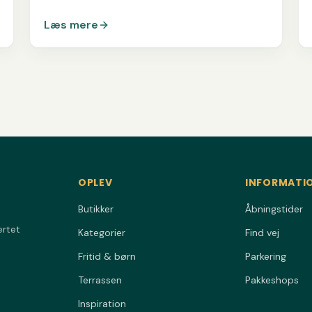
tag.
Læs mere
OPLEV
INFORMATI
Butikker
Åbningstider
ertet
Kategorier
Find vej
Fritid & børn
Parkering
Terrassen
Pakkeshops
Inspiration