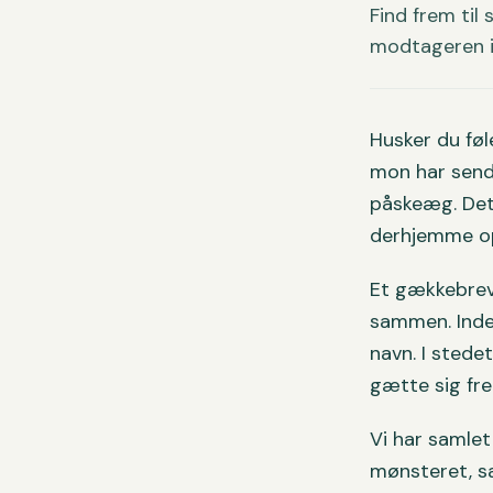
Find frem til
modtageren i
Husker du føl
mon har send
påskeæg. Det 
derhjemme op 
Et gækkebrev 
sammen. Inde 
navn. I stede
gætte sig fr
Vi har samle
mønsteret, sa