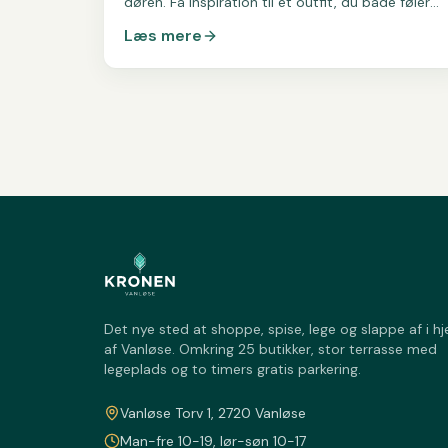
døren. Få inspiration til et outfit, du både føler
dig festlig og godt tilpas i.
Læs mere
Det nye sted at shoppe, spise, lege og slappe af i hj
af Vanløse. Omkring 25 butikker, stor terrasse med
legeplads og to timers gratis parkering.
Vanløse Torv 1, 2720 Vanløse
Man-fre 10-19, lør-søn 10-17