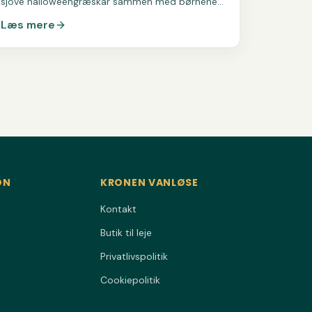
sjove halloweengræskar sammen med børnene.
En nem aktivitet, hvor fantasien bestemmer
Læs mere
udtrykket.
ON
KRONEN VANLØSE
Kontakt
Butik til leje
Privatlivspolitik
Cookiepolitik