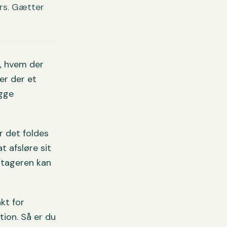
ers. Gætter
, hvem der
er der et
ygge
r det foldes
t afsløre sit
dtageren kan
kt for
tion. Så er du