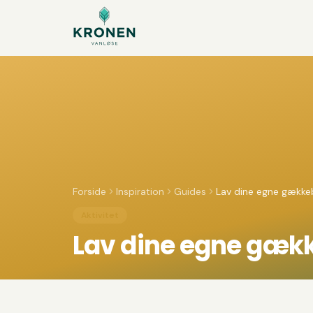
Spring til indhold
Forside
Inspiration
Guides
Lav dine egne gækkeb
Aktivitet
Lav dine egne gækk