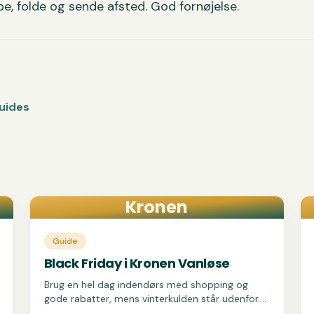
ippe, folde og sende afsted. God fornøjelse.
uides
Kronen
Guide
Black Friday i Kronen Vanløse
Brug en hel dag indendørs med shopping og
gode rabatter, mens vinterkulden står udenfor.
Black Friday samler hele centrets tilbud under ét