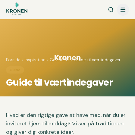
Spring til indhold
Kronen
Forside
Inspiration
Gaveidéer
Guide til værtindegaver
Guide
Guide til værtindegaver
Hvad er den rigtige gave at have med, når du er
inviteret hjem til middag? Vi ser på traditionen
og giver dig konkrete ideer.