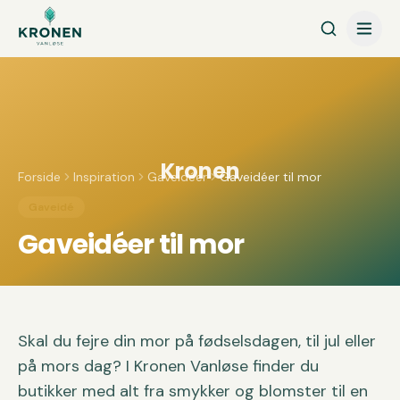
Spring til indhold
Kronen
Forside
Inspiration
Gaveidéer
Gaveidéer til mor
Gaveidé
Gaveidéer til mor
Skal du fejre din mor på fødselsdagen, til jul eller
på mors dag? I Kronen Vanløse finder du
butikker med alt fra smykker og blomster til en