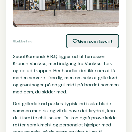
Gem som favorit
Lukket nu
Seoul Koreansk B.B.Q. ligger ud til Terrassen i
Kronen Vanløse, med indgang fra Vanløse Torv
og op ad trappen. Her handler det ikke om at få
maden serveret færdig, men om selv at grille kød
og grøntsager på en grill midt på bordet sammen
med dem, du sidder med.
Det grillede kød pakkes typisk ind i salatblade
sammen med ris, og vil du have det krydret, kan
du tilsætte chili-sauce. Du kan også prøve kolde
retter som kimchi, og personalet hjælper med
tang og saks, så de store stykker bliver til