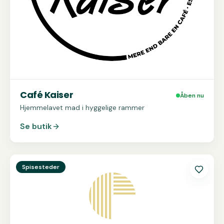
Café Kaiser
Åben nu
Hjemmelavet mad i hyggelige rammer
Se butik
Se
Emmerys
Spisesteder