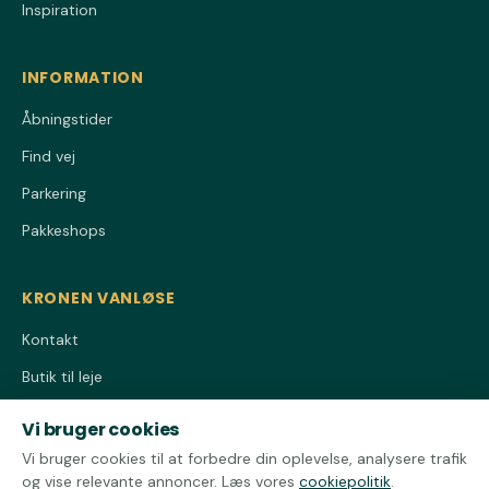
Inspiration
INFORMATION
Åbningstider
Find vej
Parkering
Pakkeshops
KRONEN VANLØSE
Kontakt
Butik til leje
Privatlivspolitik
Vi bruger cookies
Cookiepolitik
Vi bruger cookies til at forbedre din oplevelse, analysere trafik
og vise relevante annoncer. Læs vores
cookiepolitik
.