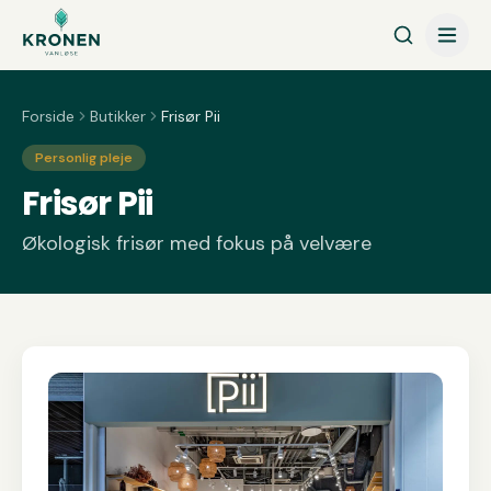
Spring til indhold
Forside
Butikker
Frisør Pii
Personlig pleje
Frisør Pii
Økologisk frisør med fokus på velvære